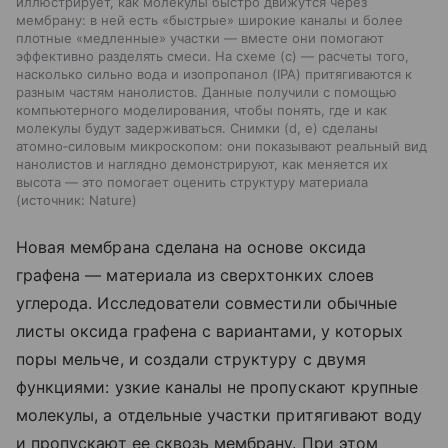
иллюстрирует, как молекулы быстро движутся через
мембрану: в ней есть «быстрые» широкие каналы и более
плотные «медленные» участки — вместе они помогают
эффективно разделять смеси. На схеме (c) — расчеты того,
насколько сильно вода и изопропанол (IPA) притягиваются к
разным частям нанолистов. Данные получили с помощью
компьютерного моделирования, чтобы понять, где и как
молекулы будут задерживаться. Снимки (d, e) сделаны
атомно‑силовым микроскопом: они показывают реальный вид
нанолистов и наглядно демонстрируют, как меняется их
высота — это помогает оценить структуру материала
источник:
Nature
Новая мембрана сделана на основе оксида
графена — материала из сверхтонких слоев
углерода. Исследователи совместили обычные
листы оксида графена с вариантами, у которых
поры мельче, и создали структуру с двумя
функциями: узкие каналы не пропускают крупные
молекулы, а отдельные участки притягивают воду
и пропускают ее сквозь мембрану. При этом