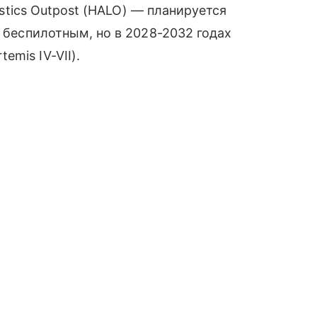
gistics Outpost (HALO) — планируется
т беспилотным, но в 2028-2032 годах
mis IV-VII).