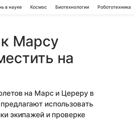
нь в науке
Космос
Биотехнологии
Робототехника
 к Марсу
местить на
олетов на Марс и Цереру в
 предлагают использовать
вки экипажей и проверке