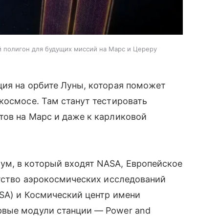
й полигон для будущих миссий на Марс и Цереру
ция на орбите Луны, которая поможет
космосе. Там станут тестировать
тов на Марс и даже к карликовой
м, в который входят NASA, Европейское
нтство аэрокосмических исследований
CSA) и Космический центр имени
рвые модули станции — Power and