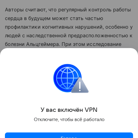
Авторы считают, что регулярный контроль работы
сердца в будущем может стать частью
профилактики когнитивных нарушений, особенно у
людей с наследственной предрасположенностью к
болезни Альцгеймера. При этом исследование
показывает связь между состояниями, но не
доказывает, что снижение сердечного выброса
напрямую вызывает ухудшение памяти.
Долголетие
Поделиться
У вас включ
ён
V
P
N
Отключите, чтобы всё работало