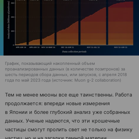
График, показывающий накопленный объем
проанализированных данных (в количестве позитронов) за
шесть периодов сбора данных, или запусков, с апреля 2018
года по май 2023 года
источник:
Muon g-2 collaboration
Тем не менее мюоны все еще таинственны. Работа
продолжается: впереди новые измерения
в Японии и более глубокий анализ уже собранных
данных. Ученые надеются, что эти крошечные
частицы смогут пролить свет не только на физику
частиц, но и на загадки темной материи.