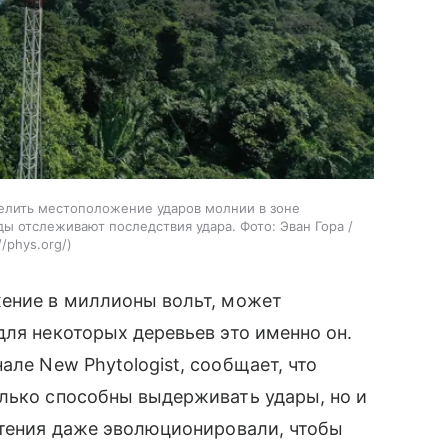
делить местоположение ударов молнии в зоне
 отслеживают последствия удара. Фото: Эван Гора /
//phys.org/
жение в миллионы вольт, может
для некоторых деревьев это именно он.
але New Phytologist, сообщает, что
олько способны выдерживать удары, но и
стения даже эволюционировали, чтобы