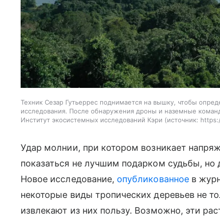
Техник Сезар Гутьеррес поднимается на вышку, чтобы опре
исследования. После обнаружения дроны и наземные команды
Институт экосистемных исследований Кэри
источник:
https:
Удар молнии, при котором возникает напря
показаться не лучшим подарком судьбы, но 
Новое исследование,
опубликованное
в журн
некоторые виды тропических деревьев не т
извлекают из них пользу. Возможно, эти ра