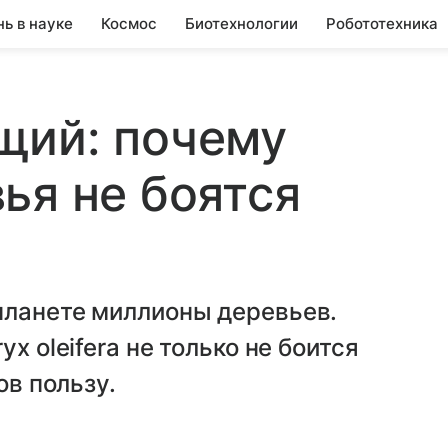
нь в науке
Космос
Биотехнологии
Робототехника
щий: почему
ья не боятся
планете миллионы деревьев.
x oleifera не только не боится
ов пользу.