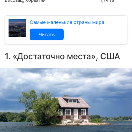
Висовац, Хорватия
1,74 га
Самые маленькие страны мира
Читать
1. «Достаточно места», США