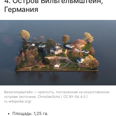
4. Остров Вильгельмштейн,
Германия
Вильгельмштейн — крепость, построенная на искусственном
острове
источник:
ChristianSchd / CC BY-SA 4.0 |
ru.wikipedia.org
Площадь: 1,25 га.