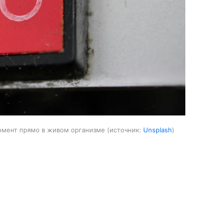
омент прямо в живом организме
источник:
Unsplash