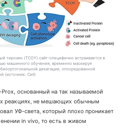
ый тирозин (TCOY) сайт-специфично встраивается в
щью машинного обучения, временно маскируя
 биоортогональной декагации, опосредованной
ей
источник:
Cell
-Prox, основанный на так называемой
ких реакциях, не мешающих обычным
бовал УФ-света, который плохо проникает
енении in vivo, то есть в живом