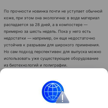
По прочности новинка почти не уступает обычной
коже, при этом она экологична: в воде материал
распадается за 28 дней, а в компостере —
примерно за шесть недель. Пока у него есть
недостатки — например, он еще недостаточно
устойчив к разрывам для широкого применения.
Но сам подход перспективен: для выпуска можно
использовать уже существующее оборудование
из биотехнологий и полиграфии.
Ранее Наука Mail
рассказывала
о том, что
в Милане показали обувь с подошвой из
грибкового материала.
Изобретение