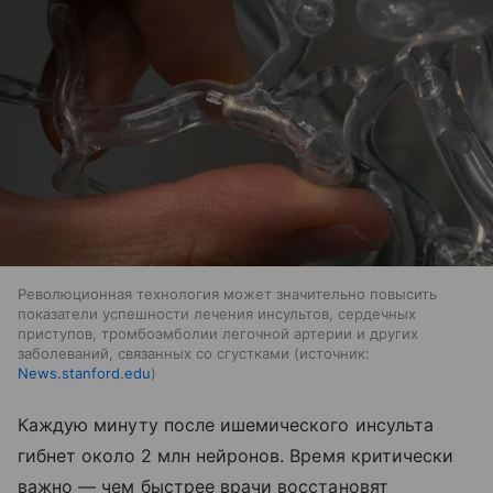
Революционная технология может значительно повысить
показатели успешности лечения инсультов, сердечных
приступов, тромбоэмболии легочной артерии и других
заболеваний, связанных со сгустками
источник:
News.stanford.edu
Каждую минуту после ишемического инсульта
гибнет около 2 млн нейронов. Время критически
важно — чем быстрее врачи восстановят