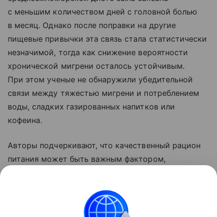
с меньшим количеством дней с головной болью
в месяц. Однако после поправки на другие
пищевые привычки эта связь стала статистически
незначимой, тогда как снижение вероятности
хронической мигрени осталось устойчивым.
При этом ученые не обнаружили убедительной
связи между тяжестью мигрени и потреблением
воды, сладких газированных напитков или
кофеина.
Авторы подчеркивают, что качественный рацион
питания может быть важным фактором,
связанным с более низким риском хронизации
заболевания, а подтвердить эту связь должны
будущие клинические исследования.