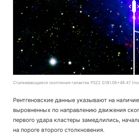
Сталкивающиеся скопления галактик PSZ2 G181.06+48.47 (п
Рентгеновские данные указывают на наличие
выровненных по направлению движения скопл
первого удара кластеры замедлились, начал
на пороге второго столкновения.