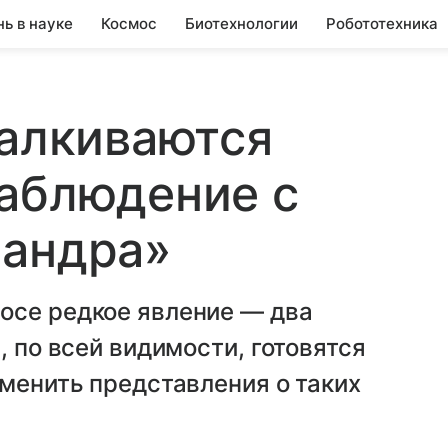
нь в науке
Космос
Биотехнологии
Робототехника
талкиваются
наблюдение с
Чандра»
осе редкое явление — два
, по всей видимости, готовятся
зменить представления о таких