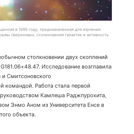
щенная в 1999 году, предназначенная для изучения
рывы сверхновых, столкновения галактик и активность
еобычном столкновении двух скоплений
 G181.06+48.47. Исследование возглавила
а и Смитсоновского
й командой. Работа стала первой
од руководством Камлеша Раджпурохита,
твом Энмо Аном из Университета Енсе в
того объекта.