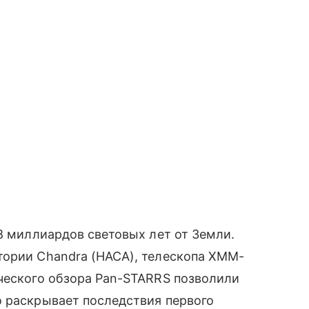
,8 миллиардов световых лет от Земли.
тории Chandra (НАСА), телескопа XMM-
ического обзора Pan-STARRS позволили
о раскрывает последствия первого