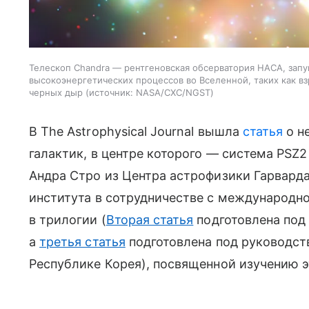
Телескоп Chandra — рентгеновская обсерватория НАСА, запу
высокоэнергетических процессов во Вселенной, таких как вз
черных дыр
источник:
NASA/CXC/NGST
В
The Astrophysical Journal
вышла
статья
о н
галактик, в центре которого — система PSZ2
Андра Стро из Центра астрофизики Гарвард
института в сотрудничестве с международно
в трилогии (
Вторая статья
подготовлена ​​п
а
третья статья
подготовлена ​​под руководс
Республике Корея), посвященной изучению э