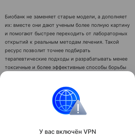
Биобанк не заменяет старые модели, а дополняет
их: вместе они дают ученым более полную картину
и помогают быстрее переходить от лабораторных
открытий к реальным методам лечения. Такой
ресурс позволит точнее подбирать
терапевтические подходы и разрабатывать менее
токсичные и более эффективные способы борьбы
с раком.
Ранее Наука Mail
рассказывала
о том, что ученые
обманули раковые клетки и победили опухоль.
Рак
У вас включ
ён
V
P
N