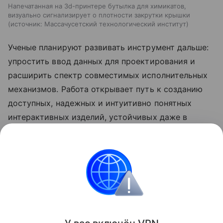
Напечатанная на 3d-принтере бутылка для химикатов,
визуально сигнализирует о плотности закрутки крышки
источник:
Массачусетский технологический институт
Ученые планируют развивать инструмент дальше:
упростить ввод данных для проектирования и
расширить спектр совместимых исполнительных
механизмов. Работа открывает путь к созданию
доступных, надежных и интуитивно понятных
интерактивных изделий, устойчивых даже в
жестких условиях эксплуатации.
Ранее Наука Mail
рассказывала
, что ученые нашли
способ упростить 3D-печать из глины и песка.
3D-принтер