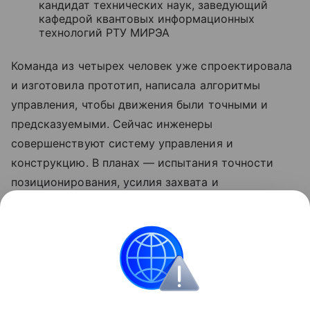
кандидат технических наук, заведующий
кафедрой квантовых информационных
технологий РТУ МИРЭА
Команда из четырех человек уже спроектировала
и изготовила прототип, написала алгоритмы
управления, чтобы движения были точными и
предсказуемыми. Сейчас инженеры
совершенствуют систему управления и
конструкцию. В планах — испытания точности
позиционирования, усилия захвата и
энергопотребления.
Ранее Наука Mail
писала
о дроне, который
«исчезает» в полете.
Роботы
Дроны
Вузы России