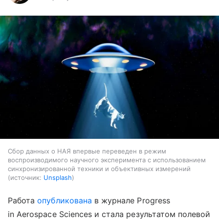
Сбор данных о НАЯ впервые переведен в режим
воспроизводимого научного эксперимента с использованием
синхронизированной техники и объективных измерений
источник:
Unsplash
Работа
опубликована
в журнале
Progress
in Aerospace Sciences
и стала результатом полевой