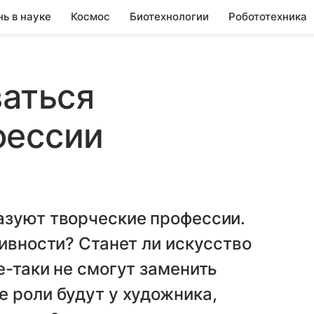
нь в науке
Космос
Биотехнологии
Робототехника
ваться
фессии
азуют творческие профессии.
тивности? Станет ли искусство
е-таки не смогут заменить
 роли будут у художника,