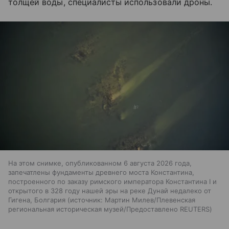
толщей воды, специалисты использовали дроны.
На этом снимке, опубликованном 6 августа 2026 года,
запечатлены фундаменты древнего моста Константина,
построенного по заказу римского императора Константина I и
открытого в 328 году нашей эры на реке Дунай недалеко от
Гигена, Болгария
источник:
Мартин Милев/Плевенская
региональная историческая музей/Предоставлено REUTERS