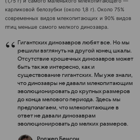
(1,75 г) и самого маленького млекопитающего —
карликовой белозубки (около 1,8 г). Около 75%
современных видов млекопитающих и 90% видов
птиц меньше самого мелкого динозавра.
Гигантских динозавров любят все. Но мы
решили взглянуть на другой конец шкалы.
Отсутствие крошечных динозавров может
быть так же интересно, как и
существование гигантских. Мы уже знали,
что динозавры не давали млекопитающим
эволюционировать до крупных размеров
до конца мелового периода. Здесь мы
предполагаем, что млекопитающие в
ответ не давали динозаврам
эволюционировать до мелких размеров.
Роджер Бенсон