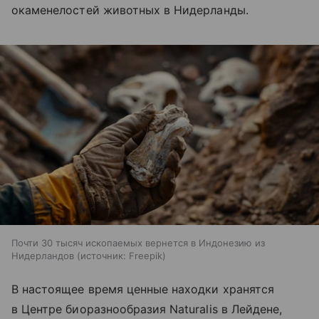
окаменелостей животных в Нидерланды.
Почти 30 тысяч ископаемых вернется в Индонезию из
Нидерландов
источник:
Freepik
В настоящее время ценные находки хранятся
в Центре биоразнообразия Naturalis в Лейдене,