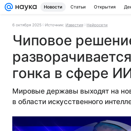
Новости
Статьи
Открытия
Де
6 октября 2025
Источник:
Известия
Нейросети
Чиповое решение
разворачиваетс
гонка в сфере И
Мировые державы выходят на нов
в области искусственного интелле