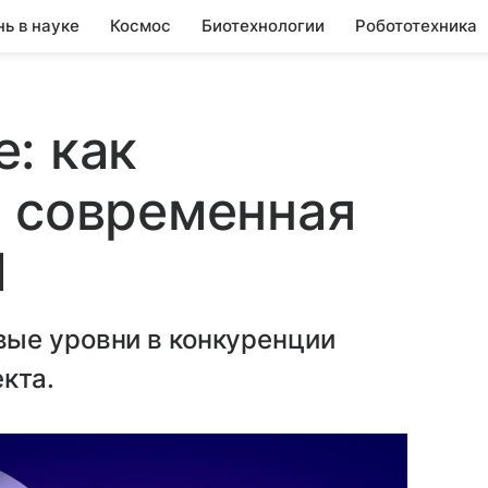
нь в науке
Космос
Биотехнологии
Робототехника
: как
я современная
И
ые уровни в конкуренции
кта.