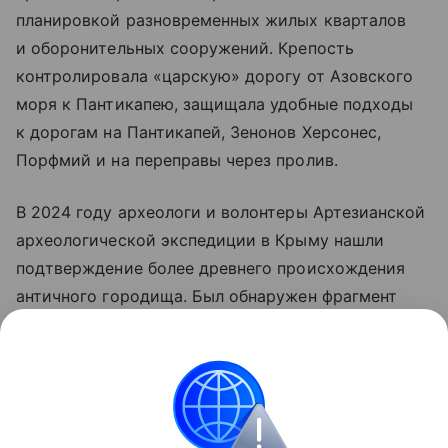
планировкой разновременных жилых кварталов
и оборонительных сооружений. Крепость
контролировала «царскую» дорогу от Азовского
моря к Пантикапею, защищала удобные подходы
к дорогам на Пантикапей, Зенонов Херсонес,
Порфмий и на переправы через пролив.
В 2024 году археологи и волонтеры Артезианской
археологической экспедиции в Крыму нашли
подтверждение более древнего происхождения
античного городища. Был обнаружен фрагмент
кратера — древнего сосуда для смешивания вина
с водой. Это самая ранняя античная находка
на городище, она относится к VIII в. до н. э.
История
Археология