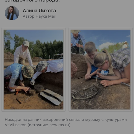
Алина Лихота
Автор Наука Mail
Находки из ранних захоронений связали мурому с культурами
V–VII веков
источник:
new.ras.ru