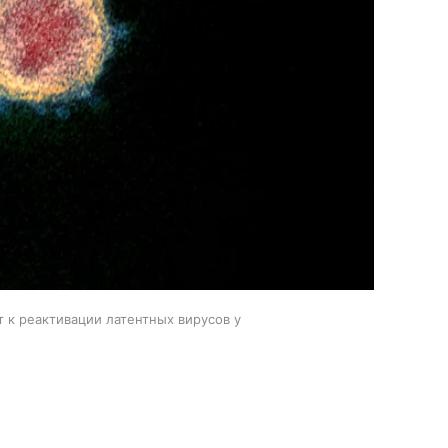
 к реактивации латентных вирусов у