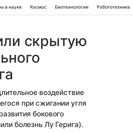
нь в науке
Космос
Биотехнологии
Робототехника
или скрытую
ьного
га
длительное воздействие
егося при сжигании угля
развития бокового
или болезнь Лу Герига).