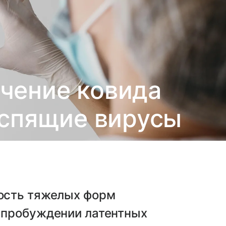
чение ковида
спящие вирусы
ость тяжелых форм
 пробуждении латентных