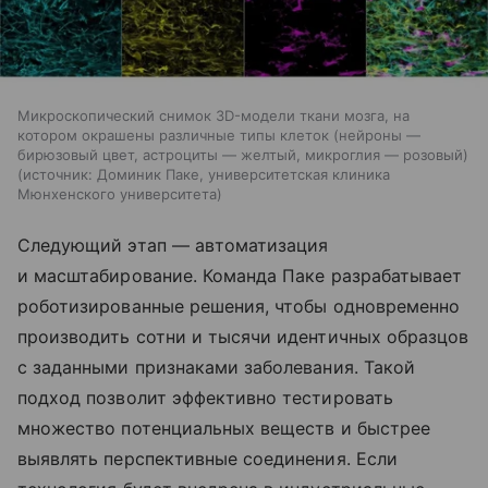
Микроскопический снимок 3D-модели ткани мозга, на
котором окрашены различные типы клеток (нейроны —
бирюзовый цвет, астроциты — желтый, микроглия — розовый)
источник:
Доминик Паке, университетская клиника
Мюнхенского университета
Следующий этап — автоматизация
и масштабирование. Команда Паке разрабатывает
роботизированные решения, чтобы одновременно
производить сотни и тысячи идентичных образцов
с заданными признаками заболевания. Такой
подход позволит эффективно тестировать
множество потенциальных веществ и быстрее
выявлять перспективные соединения. Если