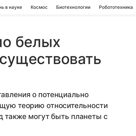
нь в науке
Космос
Биотехнологии
Робототехника
ло белых
 существовать
тавления о потенциально
бщую теорию относительности
зд также могут быть планеты с