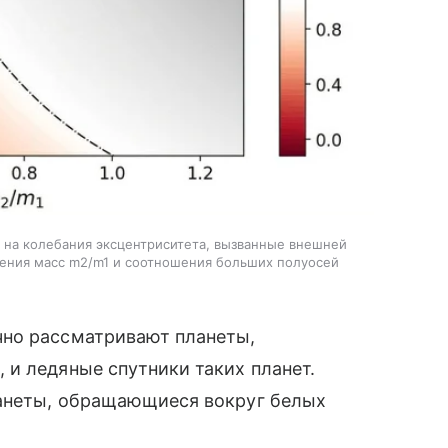
 на колебания эксцентриситета, вызванные внешней
ения масс m2/m1 и соотношения больших полуосей
чно рассматривают планеты,
и ледяные спутники таких планет.
ланеты, обращающиеся вокруг белых