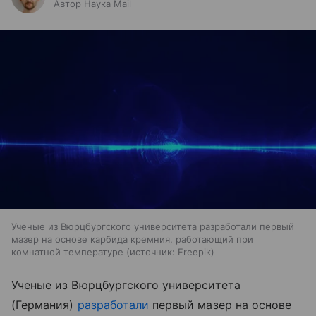
Автор Наука Mail
Ученые из Вюрцбургского университета разработали первый
мазер на основе карбида кремния, работающий при
комнатной температуре
источник:
Freepik
Ученые из Вюрцбургского университета
(Германия)
разработали
первый мазер на основе