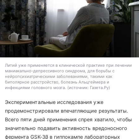
Литий уже применяется в клинической практике при лечении
маниакально-депрессивного синдрома, для борьбы с
нейропсихиатрическими заболеваниями, такими как
биполярное расстройство, болезнь Альцгеймера и
инфекциями головного мозга.
источник:
Газета.Ру
Экспериментальные исследования уже
продемонстрировали впечатляющие результаты.
Всего пяти дней применения спрея хватило, чтобы
значительно подавить активность вредоносного
фермента GSK-3β в гиппокампе лабораторных