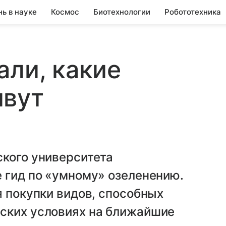
нь в науке
Космос
Биотехнологии
Робототехника
али, какие
ивут
ского университета
 гид по «умному» озеленению.
я покупки видов, способных
ских условиях на ближайшие