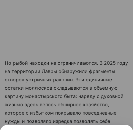
Но рыбой находки не ограничиваются. В 2025 году
на территории Лавры обнаружили фрагменты
створок устричных раковин. Эти единичные
остатки моллюсков складываются в объемную
картину монастырского быта: наряду с духовной
жизнью здесь велось обширное хозяйство,
которое с избытком покрывало повседневные
нужды и позволяло изредка позволять себе
заморскую роскошь.