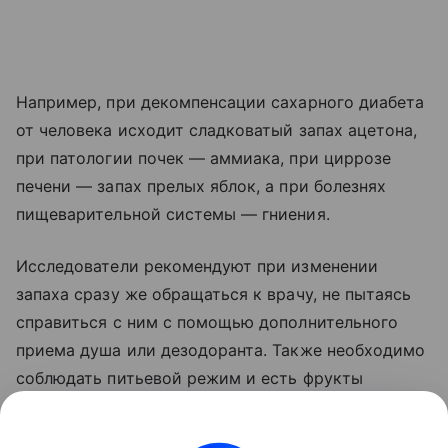
Например, при декомпенсации сахарного диабета
от человека исходит сладковатый запах ацетона,
при патологии почек — аммиака, при циррозе
печени — запах прелых яблок, а при болезнях
пищеварительной системы — гниения.
Исследователи рекомендуют при изменении
запаха сразу же обращаться к врачу, не пытаясь
справиться с ним с помощью дополнительного
приема душа или дезодоранта. Также необходимо
соблюдать питьевой режим и есть фрукты
и овощи, богатые клетчаткой.