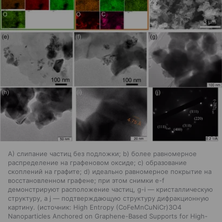
А) слипание частиц без подложки; b) более равномерное
распределение на графеновом оксиде; c) образование
скоплений на графите; d) идеально равномерное покрытие на
восстановленном графене; при этом снимки e-f
демонстрируют расположение частиц, g-i — кристаллическую
структуру, а j — подтверждающую структуру дифракционную
картину.
источник:
High Entropy (CoFeMnCuNiCr)3O4
Nanoparticles Anchored on Graphene-Based Supports for High-