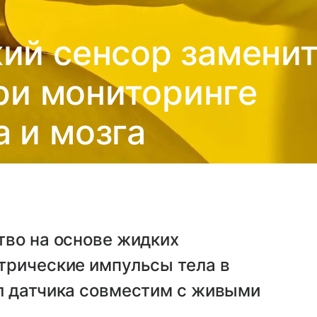
ий сенсор замени
ри мониторинге
 и мозга
тво на основе жидких
трические импульсы тела в
л датчика совместим с живыми