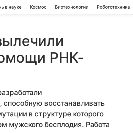
нь в науке
Космос
Биотехнологии
Робототехника
вылечили
помощи РНК-
разработали
, способную восстанавливать
утации в структуре которого
рм мужского бесплодия. Работа