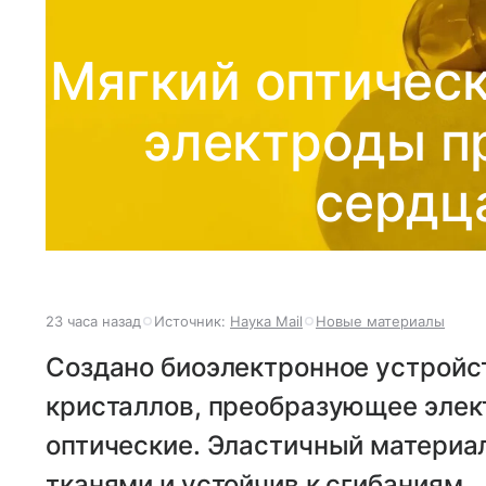
Мягкий оптическ
электроды п
сердца
23 часа назад
Источник:
Наука Mail
Новые материалы
Создано биоэлектронное устройс
кристаллов, преобразующее элек
оптические. Эластичный материа
тканями и устойчив к сгибаниям.