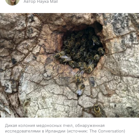
Автор Наука Mail
Дикая колония медоносных пчел, обнаруженная
исследователями в Ирландии
источник:
The Conversation