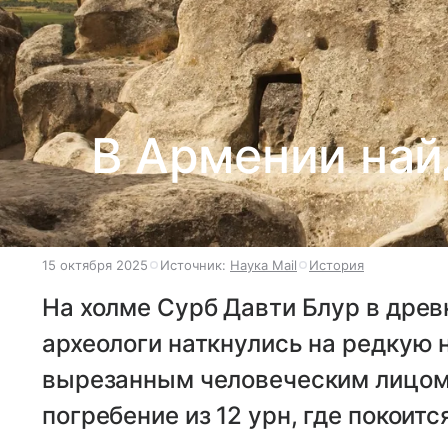
В Армении най
15 октября 2025
Источник:
Наука Mail
История
На холме Сурб Давти Блур в дре
археологи наткнулись на редкую 
вырезанным человеческим лицом
погребение из 12 урн, где покоит