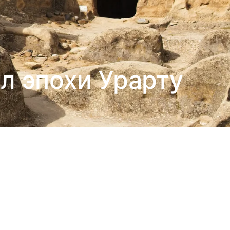
л эпохи Урарту