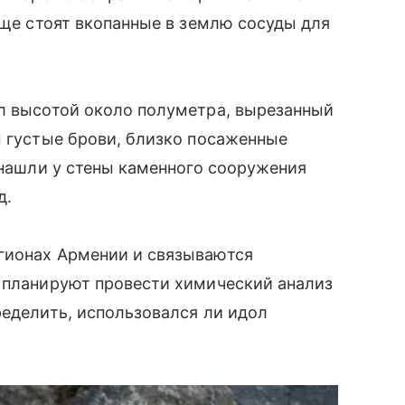
еще стоят вкопанные в землю сосуды для
ол высотой около полуметра, вырезанный
ы густые брови, близко посаженные
т нашли у стены каменного сооружения
д.
гионах Армении и связываются
е планируют провести химический анализ
ределить, использовался ли идол