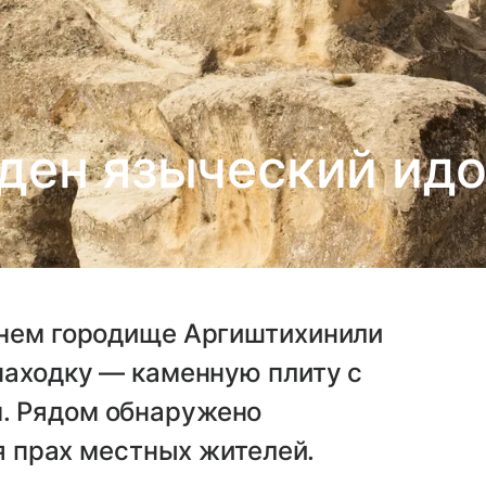
ден языческий идо
внем городище Аргиштихинили
находку — каменную плиту с
. Рядом обнаружено
ся прах местных жителей.