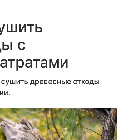
сушить
ды с
атратами
 сушить древесные отходы
ии.