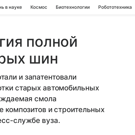
нь в науке
Космос
Биотехнологии
Робототехника
гия полной
арых шин
али и запатентовали
отки старых автомобильных
ерждаемая смола
е композитов и строительных
есс-службе вуза.