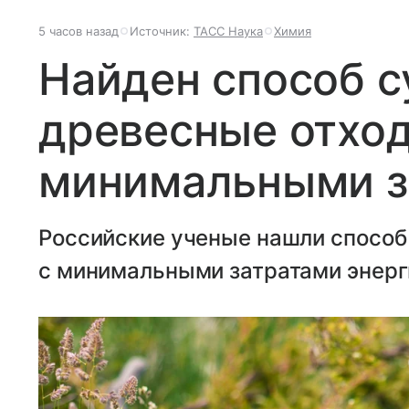
5 часов назад
Источник:
ТАСС Наука
Химия
Найден способ 
древесные отхо
минимальными з
Российские ученые нашли способ
с минимальными затратами энерг