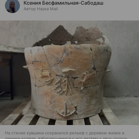
Ксения Бесфамильная-Сабодаш
Автор Наука Mail
На стенке кувшина сохранился рельеф с деревом жизни и
дикими козами, взбирающимися к его ветвям с двух сторон