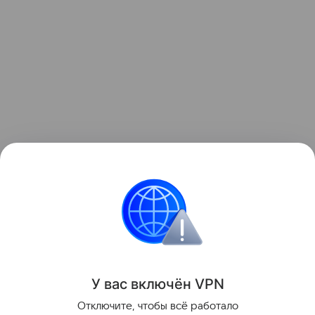
Ранее рекордные засухи
обнажили
более 200
немецких кораблей у берегов Сербии.
Засуха
Корабль
У вас включ
ён
V
P
N
Поделиться
Отключите, чтобы всё работало