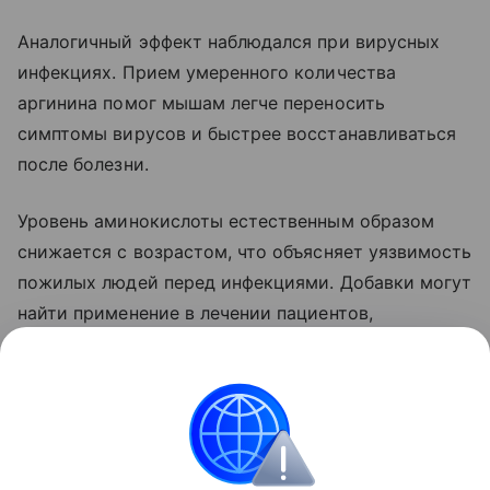
Аналогичный эффект наблюдался при вирусных
инфекциях. Прием умеренного количества
аргинина помог мышам легче переносить
симптомы вирусов и быстрее восстанавливаться
после болезни.
Уровень аминокислоты естественным образом
снижается с возрастом, что объясняет уязвимость
пожилых людей перед инфекциями. Добавки могут
найти применение в лечении пациентов,
проходящих иммунотерапию.
Ранее Наука Mail рассказывала, что у бактерий
обнаружили
врожденную иммунную систему.