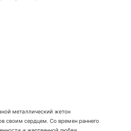
вной металлический жетон
ов своим сердцем. Со времен раннего
енности и жертвенной любви.