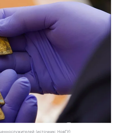
ященнослужителей
источник:
НовГУ