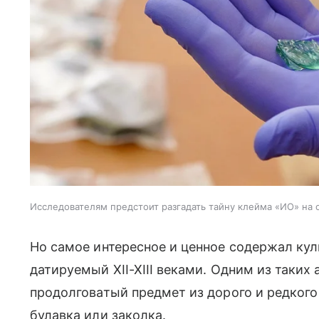
Исследователям предстоит разгадать тайну клейма «ИО» на 
Но самое интересное и ценное содержал кул
датируемый
XII-XIII в
еками. Одним из таких 
продолговатый предмет из дорого и редког
булавка или заколка.