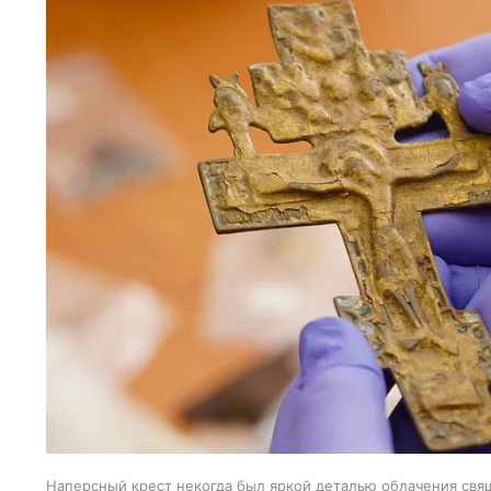
Наперсный крест некогда был яркой деталью облачения св