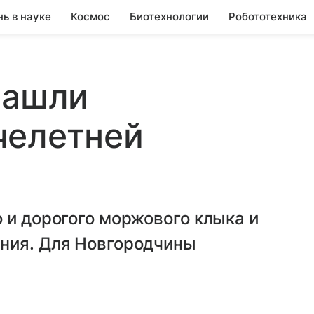
нь в науке
Космос
Биотехнологии
Робототехника
нашли
челетней
 и дорогого моржового клыка и
ния. Для Новгородчины