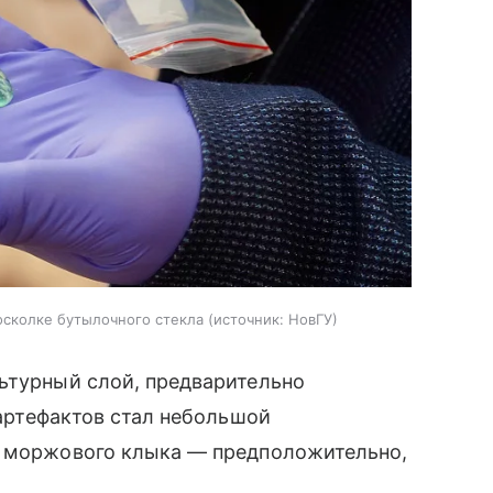
осколке бутылочного стекла
источник:
НовГУ
ьтурный слой, предварительно
артефактов стал небольшой
о моржового клыка — предположительно,