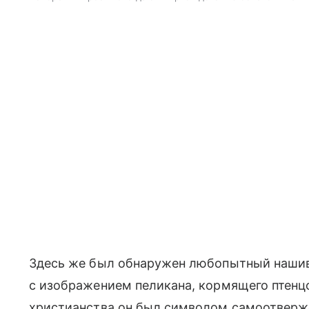
Здесь же был обнаружен любопытный наши
с изображением пеликана, кормящего птенц
христианства он был символом самоотверж