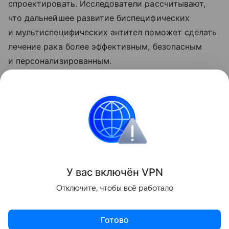
спроектировать. Исследователи рассчитывают,
что дальнейшее развитие биспецифических
и мультиспецифических антител поможет сделать
лечение рака более эффективным, безопасным
и персонализированным.
Также недавно было
впервые показано
, как
антитела матери нарушают свертывание крови
у плода.
Медицина
Лекарства
Рак
Болезнь
У вас включ
ён
V
P
N
Поделиться
Отключите, чтобы всё работало
Готово