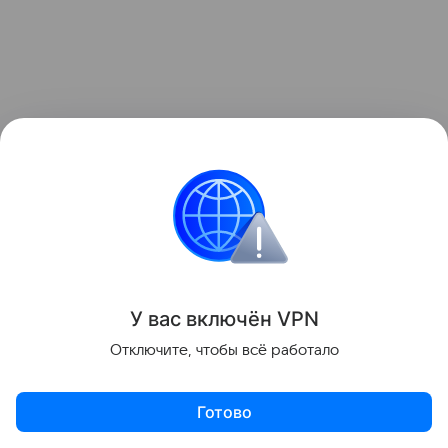
Проект реализуется в рамках объявленного
президентом России Десятилетия науки
и технологий.
У вас включ
ён
V
P
N
Ранее Наука Mail
рассказывала
о том, что
Отключите, чтобы всё работало
разработка МАИ находит потерянные спутники с
погрешностью 33 см.
Готово