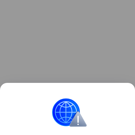
Ранее Наука Mail
рассказывала
об особенностях
жизни альваресзавроидов — маленьких
насекомоядных динозавров.
Эволюция
палеонтология
Динозавры