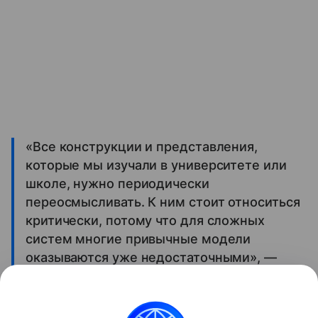
«Все конструкции и представления,
которые мы изучали в университете или
школе, нужно периодически
переосмысливать. К ним стоит относиться
критически, потому что для сложных
систем многие привычные модели
оказываются уже недостаточными», —
отметил исследователь.
Полное интервью с Валерием Фокиным доступно