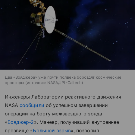
Два «Вояджера» уже почти полвека бороздят космические
просторы
источник:
NASA/JPL-Caltech
Инженеры Лаборатории реактивного движения
NASA
сообщили
об успешном завершении
операции на борту межзвездного зонда
«
Вояджер-2
». Маневр, получивший внутреннее
прозвище «
Большой взрыв
», позволил