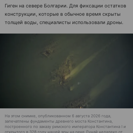
Гиген на севере Болгарии. Для фиксации остатков
конструкции, которые в обычное время скрыты
толщей воды, специалисты использовали дроны.
На этом снимке, опубликованном 6 августа 2026 года,
запечатлены фундаменты древнего моста Константина,
построенного по заказу римского императора Константина I и
открытого в 328 году нашей эры на реке Дунай недалеко от