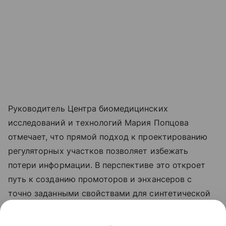
Руководитель Центра биомедицинских
исследований и технологий Мария Попцова
отмечает, что прямой подход к проектированию
регуляторных участков позволяет избежать
потери информации. В перспективе это откроет
путь к созданию промоторов и энхансеров с
точно заданными свойствами для синтетической
биологии и генной терапии.