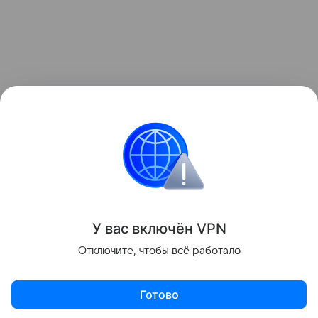
Ранее Наука Mail
рассказывала
, что падение
ступени ракеты на Луну назвали «подарком
для науки».
Космос
Луна
У вас включ
ён
V
P
N
Поделиться
Отключите, чтобы всё работало
Готово