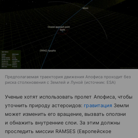
Предполагаемая траектория движения Апофиса проходит без
риска столкновения с Землей и Луной
источник:
ESA
Ученые хотят использовать пролет Апофиса, чтобы
уточнить природу астероидов:
гравитация
Земли
может изменить его вращение, вызвать оползни
и обнажить внутренние слои. За этим должны
проследить миссии RAMSES (Европейское