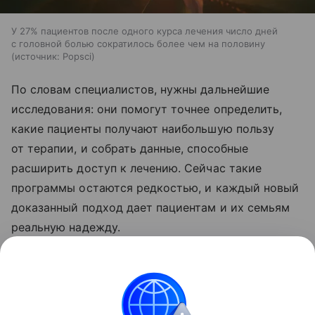
У 27% пациентов после одного курса лечения число дней
с головной болью сократилось более чем на половину
источник:
Popsci
По словам специалистов, нужны дальнейшие
исследования: они помогут точнее определить,
какие пациенты получают наибольшую пользу
от терапии, и собрать данные, способные
расширить доступ к лечению. Сейчас такие
программы остаются редкостью, и каждый новый
доказанный подход дает пациентам и их семьям
реальную надежду.
Ранее Наука Mail
рассказывала
, что ученый
развеял миф о связи мигрени с магнитными
бурями.