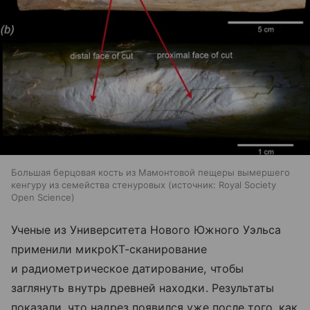
Большая берцовая кость из Мамонтовой пещеры вымершего
кенгуру из семейства стенуровых
источник:
Royal Society
Open Science
Ученые из Университета Нового Южного Уэльса
применили микроКТ-сканирование
и радиометрическое датирование, чтобы
заглянуть внутрь древней находки. Результаты
показали, что надрез появился уже после того, как