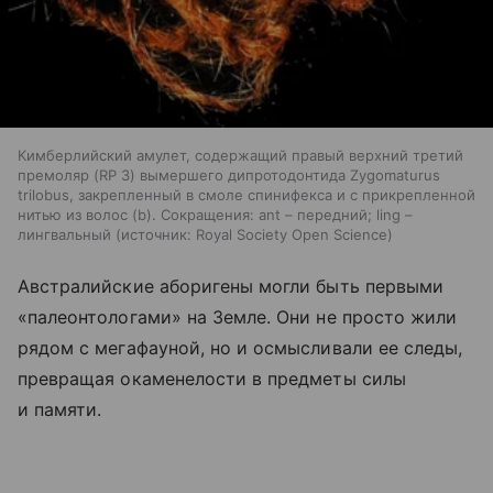
Кимберлийский амулет, содержащий правый верхний третий
премоляр (RP 3) вымершего дипротодонтида Zygomaturus
trilobus, закрепленный в смоле спинифекса и с прикрепленной
нитью из волос (b). Сокращения: ant – передний; ling –
лингвальный
источник:
Royal Society Open Science
Австралийские аборигены могли быть первыми
«палеонтологами» на Земле. Они не просто жили
рядом с мегафауной, но и осмысливали ее следы,
превращая окаменелости в предметы силы
и памяти.