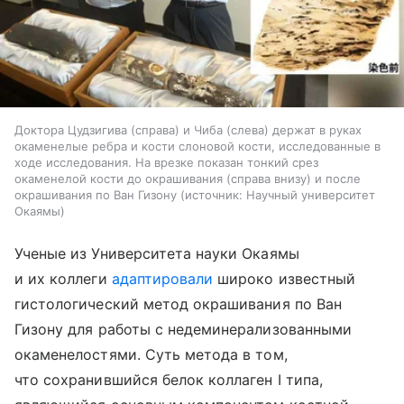
Доктора Цудзигива (справа) и Чиба (слева) держат в руках
окаменелые ребра и кости слоновой кости, исследованные в
ходе исследования. На врезке показан тонкий срез
окаменелой кости до окрашивания (справа внизу) и после
окрашивания по Ван Гизону
источник:
Научный университет
Окаямы
Ученые из Университета науки Окаямы
и их коллеги
адаптировали
широко известный
гистологический метод окрашивания по Ван
Гизону для работы с недеминерализованными
окаменелостями. Суть метода в том,
что сохранившийся белок коллаген I типа,