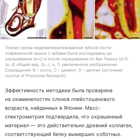
Тонкие срезы недеминерализованной зубной кости
современной крысы с зубами были исследованы до
окрашивания (a–c) и после окрашивания по Ван Гизону (d–f).
(a, d) общий вид. (b, c, e, f) увеличенное изображение.
Сокращения: B – кость; C – цемент; D – дентин
источник:
Journal of Proteome Research
Эффективность методики была проверена
на окаменелостях слонов плейстоценового
возраста, найденных в Японии. Масс-
спектрометрия подтвердила, что окрашенный
материал — это действительно древний коллаген,
соответствующий белку вымерших хоботных.