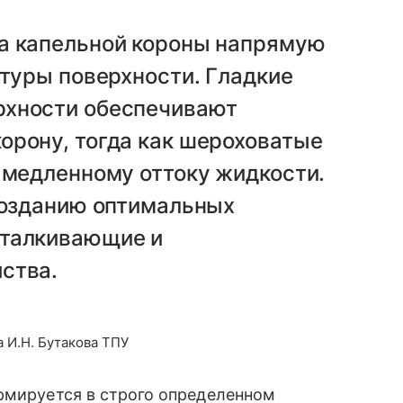
а капельной короны напрямую
ктуры поверхности. Гладкие
рхности обеспечивают
орону, тогда как шероховатые
амедленному оттоку жидкости.
созданию оптимальных
тталкивающие и
ства.
 И.Н. Бутакова ТПУ
рмируется в строго определенном