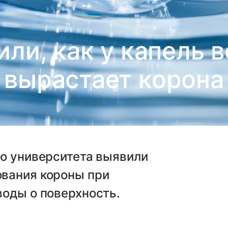
ли, как у капель 
вырастает корона
го университета выявили
вания короны при
воды о поверхность.