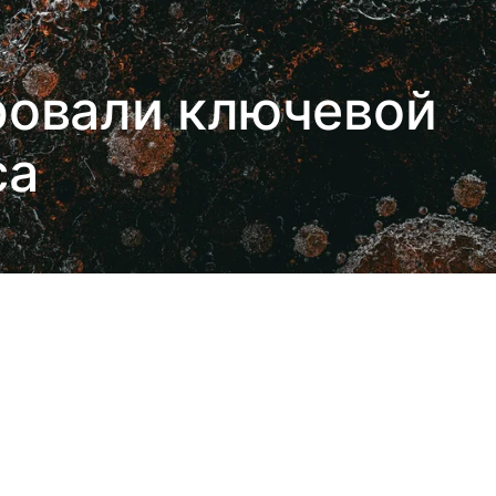
ровали ключевой
са