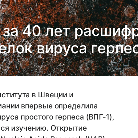
 за 40 лет расшиф
елок вируса герпе
нститута в Швеции и
рмании впервые определила
руса простого герпеса (ВПГ-1),
лся изучению. Открытие