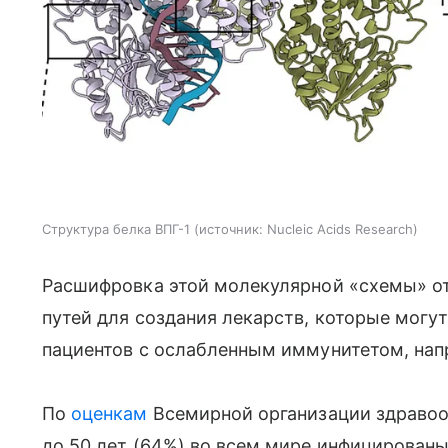
Структура белка ВПГ-1
источник:
Nucleic Acids Research
Расшифровка этой молекулярной «схемы» о
путей для создания лекарств, которые могу
пациентов с ослабленным иммунитетом, нап
По
оценкам
Всемирной организации здравоох
до 50 лет (64%) во всем мире инфицированы