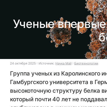
Ученые впервые
б
24 октября 2025
Источник:
Наука Mail
Биотехнологии
Группа ученых из Каролинского и
Гамбургского университета в Ге
высокоточную структуру белка ви
который почти 40 лет не поддава