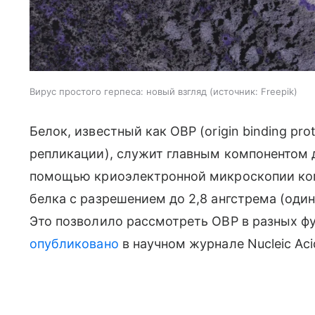
Вирус простого герпеса: новый взгляд
источник:
Freepik
Белок, известный как OBP (origin binding pr
репликации), служит главным компонентом д
помощью криоэлектронной микроскопии ко
белка с разрешением до 2,8 ангстрема (оди
Это позволило рассмотреть OBP в разных ф
опубликовано
в научном журнале Nucleic Aci