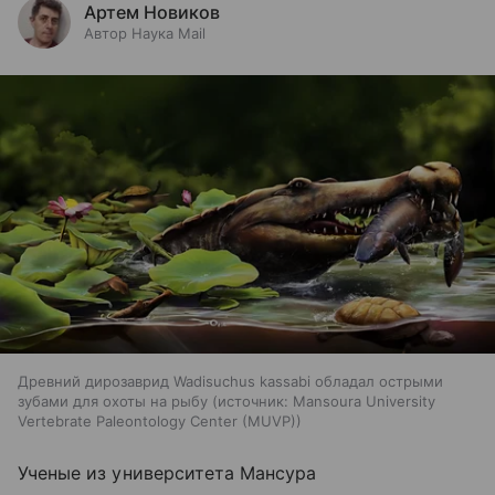
Артем Новиков
Автор Наука Mail
Древний дирозаврид Wadisuchus kassabi обладал острыми
зубами для охоты на рыбу
источник:
Mansoura University
Vertebrate Paleontology Center (MUVP)
Ученые из у
ниверситета Мансура