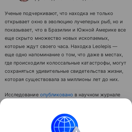
Ученые подчеркивают, что находка не только
открывает окно в эволюцию лучеперых рыб, но и
показывает, что в Бразилии и Южной Америке все
еще скрыто множество новых ископаемых,
которые ждут своего часа. Находка Leolepis —
еще одно напоминание о том, что даже в местах,
где происходили колоссальные катастрофы, могут
сохраняться удивительные свидетельства жизни,
которая существовала за миллионы лет до них.
Исследование
опубликовано
в научном журнале
Journal of South American Earth Sciences.
Ранее Наука Mail
рассказывала
об открытии новой
ископаемой рыбы учеными из Санкт-Петербурга.