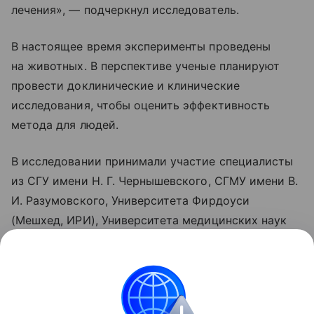
лечения», — подчеркнул исследователь.
В настоящее время эксперименты проведены
на животных. В перспективе ученые планируют
провести доклинические и клинические
исследования, чтобы оценить эффективность
метода для людей.
В исследовании принимали участие специалисты
из СГУ имени Н. Г. Чернышевского, СГМУ имени В.
И. Разумовского, Университета Фирдоуси
(Мешхед, ИРИ), Университета медицинских наук
(Мешхед, ИРИ) и Института биохимии
и физиологии растений и микроорганизмов
Саратовского научного центра РАН.